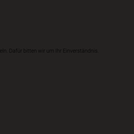
 Dafür bitten wir um Ihr Einverständnis.