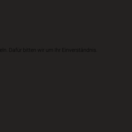
 Dafür bitten wir um Ihr Einverständnis.