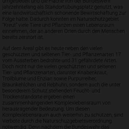
umgesiedelt und die Fläche von der Bundeswehr
jahrzehntelang als Standortübungsplatz genutzt, was
eine landwirtschaftlich schonende Bewirtschaftung zur
Folge hatte. Dadurch konnten im Naturschutzgebiet
"Kreut" viele Tiere und Pflanzen einen Lebensraum
einnehmen, der an anderen Orten durch den Menschen
bereits zerstört ist.
Auf dem Areal gibt es heute neben den vielen
geschützten und seltenen Tier- und Pflanzenarten 17
vom Aussterben bedrohte und 31 gefährdete Arten.
Doch nicht nur die vielen geschützten und seltenen
Tier- und Pflanzenarten, darunter Knabenkraut,
Trollblume und Enzian sowie Purpurreiher,
Braunkehlchen und Rebhuhn, sondern auch die unter
besonderem Schutz stehenden Feucht- und
Trockenstandorte ergeben einen
zusammenhängenden Komplexlebensraum von
herausragender Bedeutung. Um diesen
Komplexlebensraum auch weiterhin zu schützen, sind
Verbote durch die Naturschuzgebietsverordnung
notwendig. Denn nachdem die Bundeswehr das