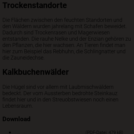
Trockenstandorte
Die Flächen zwischen den feuchten Standorten und
den Wäldern wurden jahrelang mit Schafen beweidet.
Dadurch sind Trockenrasen und Magerwiesen
entstanden. Die rauhe Nelke und der Enzian gehören zu
den Pflanzen, die hier wachsen. An Tieren findet man
hier zum Beispiel das Rebhuhn, die Schlingnatter und
die Zauneidechse.
Kalkbuchenwälder
Die Hügel sind vor allem mit Laubmischwäldern
bedeckt. Der vom Aussterben bedrohte Steinkauz
findet hier und in den Streuobstwiesen noch einen
Lebensraum.
Download
Karte Naturschutzgebiet Kreut
(
PDF-Datei:
479 kB)