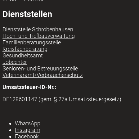
Dienststellen
Dienststelle Schrobenhausen
Hoch- und Tiefbauverwaltung
Familienberatungsstelle
Kreisfachberatung
Gesundheitsamt
Jobcenter
Senioren- und Betreuungsstelle
Veterinäramt/Verbraucherschutz
Umsatzsteuer-ID-Nr.:
DE128601147 (gem. § 27a Umsatzsteuergesetz)
WhatsApp
Instagram
Facebook