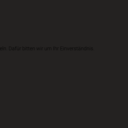
 Dafür bitten wir um Ihr Einverständnis.