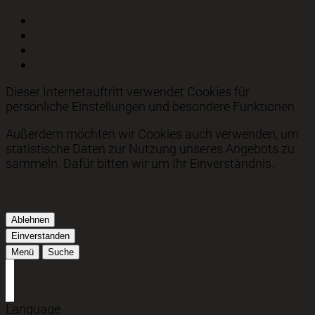
zum Inhalt
zum Hauptmenü
zum Kurzmenü
zur Volltextsuche
Dieser Internetauftritt verwendet Cookies für
persönliche Einstellungen und besondere Funktionen.
Außerdem möchten wir Cookies auch verwenden, um
statistische Daten zur Nutzung unseres Angebots zu
sammeln. Dafür bitten wir um Ihr Einverständnis.
Mehr dazu in unserer Datenschutzerklärung.
Ablehnen
Einverstanden
Menü
Suche
Language