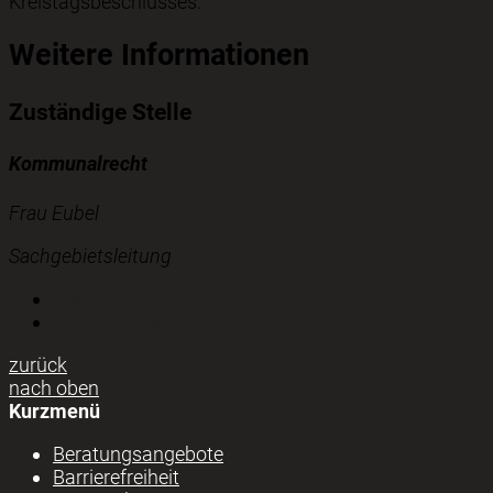
Kreistagsbeschlusses.
Weitere Informationen
Zuständige Stelle
Kommunalrecht
Frau Eubel
Sachgebietsleitung
Telefon:
08431 57-322
E-Mail:
E-Mail schreiben
zurück
nach oben
Kurzmenü
Beratungsangebote
Barrierefreiheit