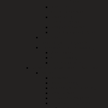
(beta)
Brand- und
Katastrophenschutz
Gewerbe- und
Gaststättenrecht
Gesundheitswesen
Grundstückverkehrsrecht
Staatliche
Rechnungsprüfungsstelle
Führerschein und Zulassung
Verkehrsrecht
Kfz-Zulassung
Fahrerlaubnisrecht
Bauwesen, Umweltschutz, Naturschutz
Bauamt
Bauwesen
Bauleitplanung
Wohnungsbauförderung
Denkmalschutz
Gutachterausschuss
Bauverwaltung Online