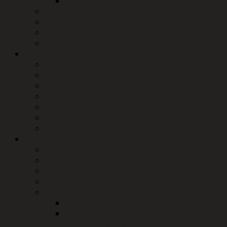
Landkreisbetriebe
Bürgerserviceportal
Dienstleistungen von A-Z
Formulare & Merkblätter
ÖPNV & Schülerbeförderung
Verwaltung und Politik
Der Landrat
Organisation Landratsamt
Kreisgremien
Jugendkreistag
Jugendpreis 2026
Städte und Gemeinden
Wahlen
Gesellschaft und Soziales
Jugend und Familie
Soziales
Inklusionberatungsstelle
Senioren
Ehrenamt
Ehrenamtskarte
Koordinierungszentrum
Bürgerschaftliches Engagement