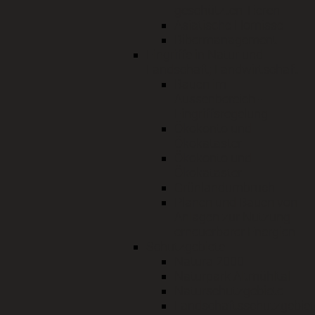
geschützten Tieren
Asiatische Hornisse
Bibermanagement
Eingriffe in Natur und
Landschaft; Landwirtschaft
Bauen im
Aussenbereich -
Eingriffsregelung
Ökokonto und
Ökokataster
Ökokonto und
Ökokataster
Grünlandumbruch
Planen und Bauen von
Anlagen zur Nutzung
erneuerbarer Energien
Schutzgebiete
Natura 2000
Naturpark Altmühltal
Naturschutzgebiete
Landschaftsschutzgebiet