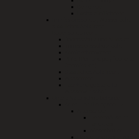
Bauherr/Bürger
Gemeinde
Fachstelle/Behörde
Immissionsschutz, Wasserrecht,
staatliches Abfallrecht,
Bodenschutzrecht
Bodenschutz und Altlasten
Immissionsschutzrecht
Kaminkehrerwesen
PFAS (Per- und polyfluorierte
Chemikalien)
Staatliches Abfallrecht
Wasserrecht
Fachkundige Stelle für
Wasserwirtschaft
Untere Naturschutzbehörde
Arten- und Biotopschutz
Artenschutz
Fledermäuse im
Landkreis
Wiesenbrüter
Handel und Besitz von