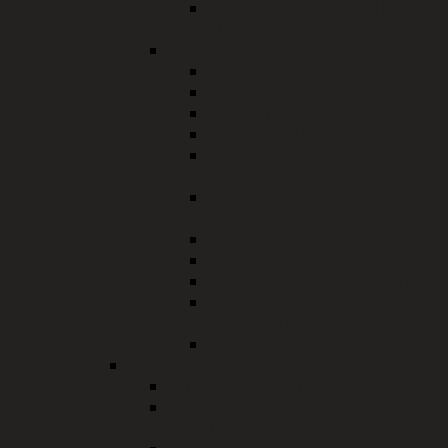
Verfahrenslotsen der Region
10
Senioren und Betreuung
Betreuungsstelle
Pflegestützpunkt
Heimaufsicht / FQA
Wohnberatung
Vollstationäre
Pflegeeinrichtungen
Teilstationäre
Pflegeeinrichtungen
Ambulante Pflegedienste
Kommunale Seniorenpolitik
Behinderteneinrichtungen
Ambulant betreute
Wohngemeinschaft
Seniorenberatung
Gesundheitsamt
Amtsärztliche Gutachten
Anonyme HIV-Tests und AIDS
Beratung