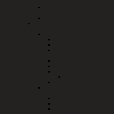
Personennahverkehr (ÖPNV)
Personal- und
Organisationsmanagement
Digitalisierung und eGovernment
Kommunalrecht, Verkehrswesen,
Öffentliche Sicherheit und Ordnung
Kommunalrecht
Abgaben- und Beitragsrecht
Ausbildungsförderung
Archivpflege im Landkreis
Neuburg-Schrobenhausen
Kreisheimatpflege
Kommunales Haushaltsrecht
Kommunalwesen
Zweckverbände
Wahlen
Öffentliche Sicherheit und
Ordnung
Jagd, Forst und Fischerei
Allgemeines Sicherheitsrecht
Waffen- und