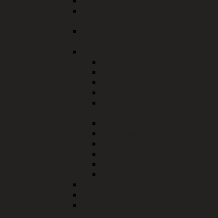
Badestellen
Familienplanungsfonds, damit
Verhütung finanzierbar ist
Gesundheitszeugnisse / Belehrung
nach dem Infektionsschutzgesetz
Beratungsangebote
Anonyme HIV/AIDS Beratung
Impfberatung
Schwangerschaftsberatung
Suchtberatung
Pädagogisch-audiologischer
Sprechtag
Tuberkuloseberatung
Reisemedizinische Beratung
Soziale Beratung
Selbsthilfegruppen
Sexualberatung
Beratungsangebote
Sonnenschutz
Zeitgeschichte
Infektionsschutz und
Umwelthygiene