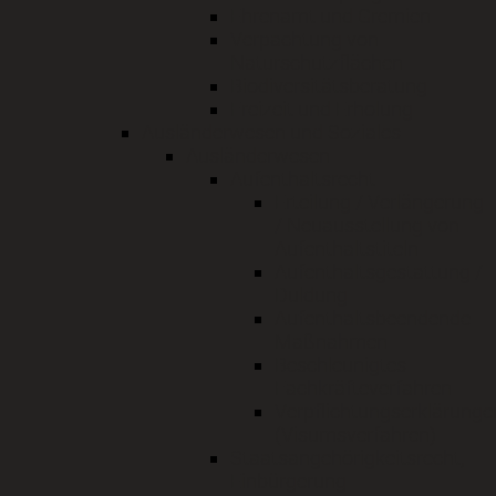
Ehrenamt und Gremien
Verpachtung von
Naturschutzflächen
Biodiversitätsberatung
Freizeit und Erholung
Ausländerwesen und Soziales
Ausländerwesen
Aufenthaltsrecht
Erteilung / Verlängerung
/ Neuausstellung von
Aufenthaltstiteln
Aufenthaltsgestattung /
Duldung
Aufenthaltsbeendende
Maßnahmen
Beschleunigtes
Fachkräfteverfahren
Verpflichtungserklärunge
(Visumsverfahren)
Staatsangehörigkeitsrecht,
Einbürgerung