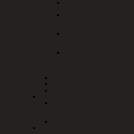
Frauen sichtbar und gesund -
Herbstprogramm 2025
Veranstaltungsreihe
"Frauengesundheit - Frauen
sichtbar und gesund"
Wegfall der amtsärztlichen
Begutachtung bei Reha und
Kuren
Gesundheitsamt Neuburg-
Schrobenhausen übergibt
Sonnencremespender an
Freibad Schrobenhausen
Trinkwasser
Schwangerschaftsfragen
Gesundheitsregion plus
Veterinäramt
Gesundheitlicher
Verbraucherschutz,
Lebensmittelüberwachung
Veterinäramt
Jobcenter