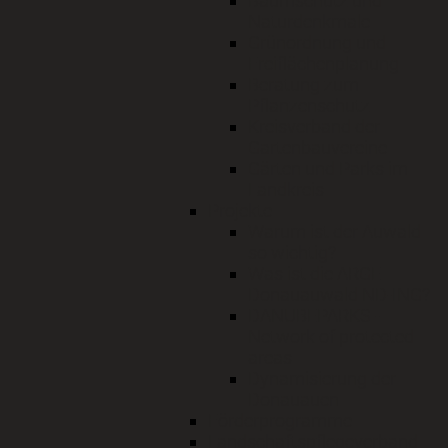
Baumschutz und
Naturdenkmale
Grünordnung und
Freiflächenplanung
Beratung zum
Pflanzenschutz
Kreisverband der
Gartenbauvereine
Gärten und Parks im
Landkreis
Projekte
Warum ist der Auwald
so wichtig?
Was ist die ARGE
Donauauwald ND-ING?
DANUBEPARKS -
Network of protected
areas
Dynamisierung der
Donauauen
Förderprogramme
Landschaftspflegeverband