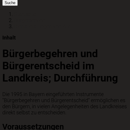
Suche
Startseite
Bürgerservice
Dienstleistungen von A-Z
Inhalt
Bürgerbegehren und
Bürgerentscheid im
Landkreis; Durchführung
Die 1995 in Bayern eingeführten Instrumente
"Bürgerbegehren und Bürgerentscheid" ermöglichen es
den Bürgern, in vielen Angelegenheiten des Landkreises
direkt selbst zu entscheiden.
Voraussetzungen