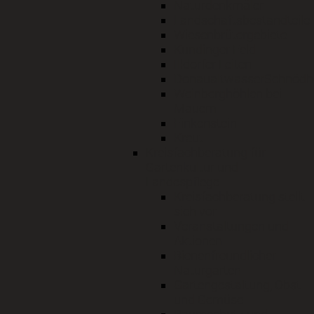
Naturdenkmäler
Landschaftsbestandteile
Wiesenbrütergebiete
Kundinger Feld
Illdorfer Leiten
DonaualtwasserSchnödh
Weinberghöhlen bei
Mauern
Finkenstein
Kreut
Kreisfachberatung für
Gartenkultur und
Landespflege
Kreisfachberatung stellt
sich vor
Veranstaltungen und
Aktionen
Bienenfreundlicher
Naturgarten
Gartengestaltung, Obst
und Gemüse