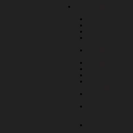
Sprengstoffrecht
Onlineanträge
Waffenrecht
Grüne WBK
Gelbe WBK
Rote WBK
Kleiner
Waffenschein
Anzeige
Überlassung
Anzeige Erwerb
WBK Vereine
Voreintrag
Waffenschein
Erteilung
Waffenschein
Verlängerung
Europäischer
Feuerwaffenpass
Ausstellung
Europäischer
Feuerwaffenpass