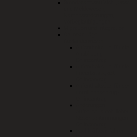
Standesamtsaufsicht, Pass-
und Meldewesen,
Namensänderungen,
Vorbeglaubigungen
Migration und Integration
Onlineanträge
Ausländerwesen
Aufenthaltstitel für die
Ausbildung -
Onlineantrag
Aufenthaltstitel für die
Erwerbstätigkeit -
Onlineantrag
Aufenthaltstitel für den
Familiennachzug -
Onlineantrag
Änderungen
aufenthaltsrechtlicher
Nebenbestimmungen -
Onlineantrag
Fachkräfteverfahren -