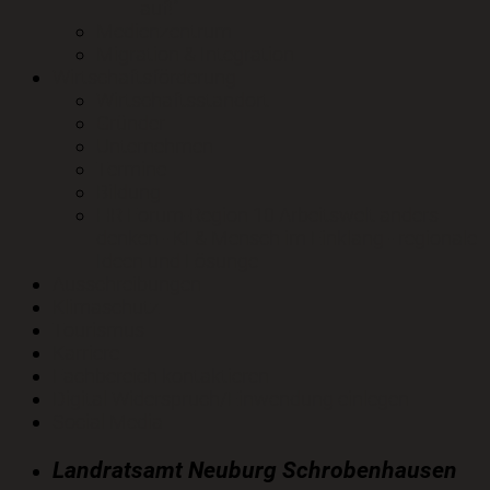
auf!"
Medienzentrum
Migration & Integration
Wirtschaftsförderung
Wirtschaftsstandort
Gründer
Unternehmen
Termine
Bildung
HR Forum-Region 10 Arbeitswelt anders
denken - KI & Mensch im Einklang - regionale
Ideen und Lösunge
Ausschreibungen
Klimaschutz
Tourismus
Karriere
Fachbereich kontaktieren
Digital Widerspruch/Einwendung einlegen
Social Media
Landratsamt Neuburg Schrobenhausen