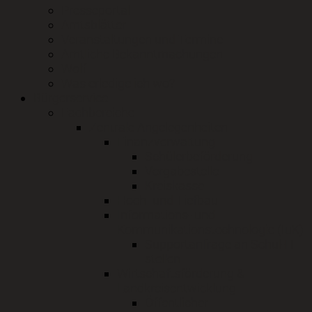
Presseportal
Amtsblätter
Veranstaltungen und Termine
Amtliche Bekanntmachungen
Wolf
Was erledige ich wo?
Bürgerservice
Fachbereiche
Zentrale Angelegenheiten
Finanzverwaltung
Schülerbeförderung
Vergabestelle
Kreiskasse
Hoch- und Tiefbau
Informations- und
Kommunikationstechnologie (IuK)
Supportanfrage an Schul-IT
stellen
Wirtschaftsförderung &
Landkreisentwicklung
Öffentlicher