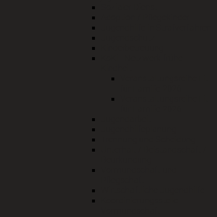
Sozialer Dienst
Adoption / Pflegekinder
Jugendhilfe in Strafverfahren
Jugendschutz
Kinderbetreuung
KoKi - Netzwerk frühe
Kindheit
Veranstaltungsreihe Fit
für Familie 2026
Veranstaltungsreihe Fit
für Familie 2026
Jugendarbeit
Jugendhilfeplanung
Trennung und Scheidung
Unterhalt / Beistandschaft /
Beurkundung
Vormundschaft und
Pflegschaft
Wirtschaftliche Jugendhilfe
Koordinierungsstelle
Vormundschaft