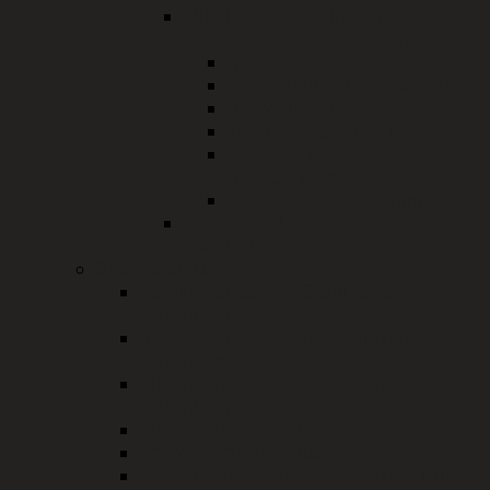
Nützliche Infos rund um
Vereinsarbeit und Ehrenamt
Recht und Finanzen
Anerkennung und Förderung
Broschüren und Flyer
Weitere nützliche Links
Service für Vereine in
Rechtsfragen
Sorgentelefon Ehrenamt
Überblick über
Fortbildungsmöglichkeiten
Sportförderung
Vereinspauschale (Staatlicher
Zuschuss)
Investitionsförderung (Kommunaler
Zuschuss)
Jugendsportförderung (Kommunaler
Zuschuss)
Jugendsportlerehrung
Energiepreiszuschuss
Schwimmförderung "Mach mit - Tauch