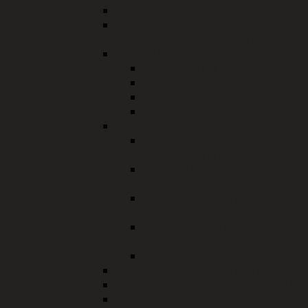
Masernschutzgesetz
Pflege - und
Behinderteneinrichtungen
Präventionsangebote
Fachtag 2021
Sexuelle Bildung
Sonnen mit Verstand
Suchtprävention
Schule und Kindergarten
Meldepflichtige
Infektionskrankheiten
Wiederzulassung in
Gemeinschaftseinrichtungen
Allgemeine Informationen für
Kindertagesstätten
Projekt Händehygienekoffer
für Schulen
Schuleingangsuntersuchung
Schwangerschaftsberatung
Schwangerschaftskonfliktberatung
Aktuelles