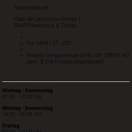
Hauptgebäude
Platz der Deutschen Einheit 1
86633 Neuburg a. d. Donau
Telefon:
08431 57 - 0
Fax:
08431 57 - 205
E-Mail:
E-Mail schreiben
Hinweis:
Umsatzsteuer-ID-Nr.: DE 128601147
(gem. § 27a Umsatzsteuergesetz)
Nachricht schreiben
Montag - Donnerstag
07.30 - 12.00 Uhr
Montag - Donnerstag
14.00 - 16.00 Uhr
Freitag
07.30 - 12.00 Uhr