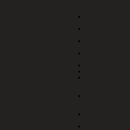
Verlängerung /
Änderung
Ausnahme vom
Mindestalter
Erlaubnis zum
Schießen
Anzeige
Unbrauchbarmachu
Nachweis Einbau
Blockiersystem
WBK grün Erbfall
Anzeige Verlust
Erlaubnis zur
Mitnahme
Erteilung
Erlaubnis zur
Mitnahme
Verlängerung
Verbringung von
Waffen
Bündelungskompon